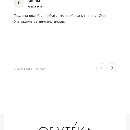
Галина
Г
★★★★★
Помогли подобрать обувь под проблемную стопу. Очень
По
благодарна за внимательность.
пр
Яндекс Карты
Недавно
Ян