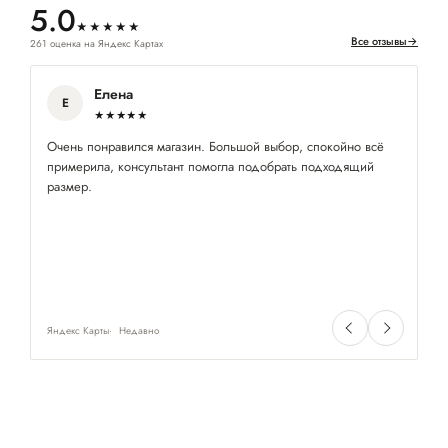
5.0
★★★★★
Все отзывы
→
261 оценка на Яндекс Картах
Елена
Е
★★★★★
Очень понравился магазин. Большой выбор, спокойно всё
Ку
примерила, консультант помогла подобрать подходящий
по
размер.
Яндекс Карты
Недавно
Ян