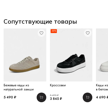
Сопутствующие товары
-30%
Бежевые кеды из
Кроссовки
Кеды из
натуральной замши
в белом
5 490 ₽
5 490 ₽
4 690 
3 845 ₽