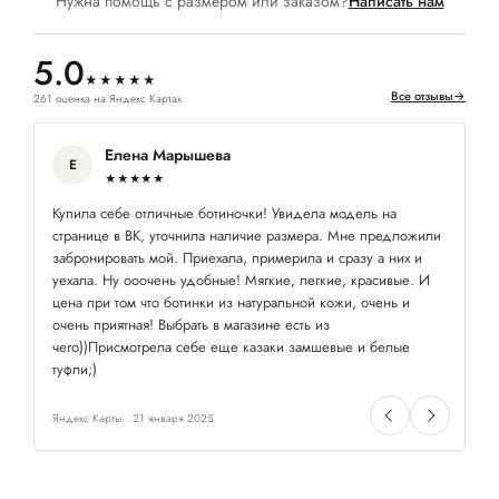
Нужна помощь с размером или заказом?
Написать нам
5.0
★★★★★
Все отзывы
→
261 оценка на Яндекс Картах
Елена Марышева
Е
★★★★★
Купила себе отличные ботиночки! Увидела модель на
Ку
странице в ВК, уточнила наличие размера. Мне предложили
по
забронировать мой. Приехала, примерила и сразу а них и
уехала. Ну ооочень удобные! Мягкие, легкие, красивые. И
цена при том что ботинки из натуральной кожи, очень и
очень приятная! Выбрать в магазине есть из
чего))Присмотрела себе еще казаки замшевые и белые
туфли;)
Яндекс Карты
21 января 2025
Ян