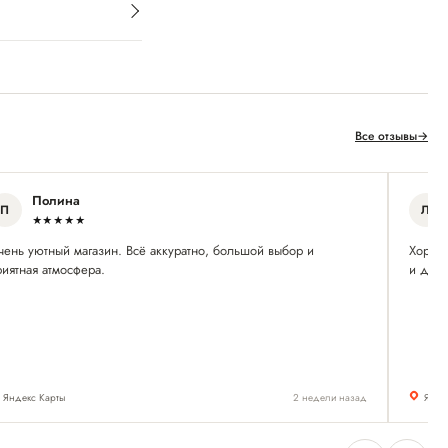
Все отзывы
→
Полина
П
Л
★★★★★
чень уютный магазин. Всё аккуратно, большой выбор и
Хороши
иятная атмосфера.
и доче
Яндекс Карты
2 недели назад
Янде