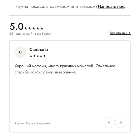
Нужна помощь с размером или заказом?
Написать нам
5.0
★★★★★
Все отзывы
→
261 оценка на Яндекс Картах
Светлана
С
★★★★★
Хороший магазин, много красивых моделей. Отдельное
Оч
спасибо консультанту за терпение.
пр
ра
Яндекс Карты
Недавно
Ян