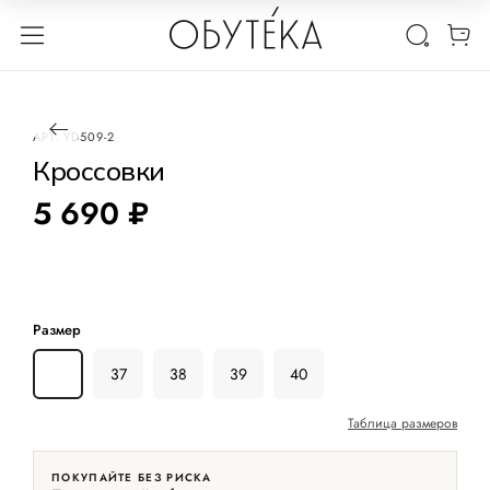
1 / 3
АРТ.
YD509-2
Кроссовки
5 690 ₽
Размер
36
37
38
39
40
Таблица размеров
ПОКУПАЙТЕ БЕЗ РИСКА