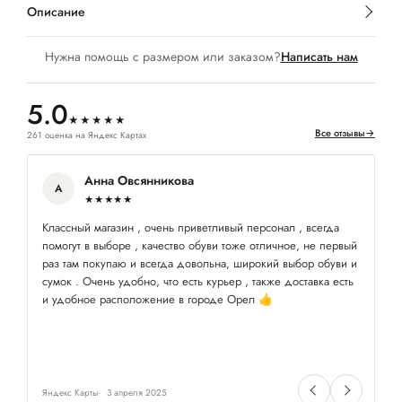
Описание
Нужна помощь с размером или заказом?
Написать нам
5.0
★★★★★
Все отзывы
→
261 оценка на Яндекс Картах
Анна Овсянникова
А
★★★★★
Классный магазин , очень приветливый персонал , всегда
Кл
помогут в выборе , качество обуви тоже отличное, не первый
и
раз там покупаю и всегда довольна, широкий выбор обуви и
по
сумок . Очень удобно, что есть курьер , также доставка есть
кл
и удобное расположение в городе Орел 👍
пр
им
⭐
Яндекс Карты
3 апреля 2025
Ян