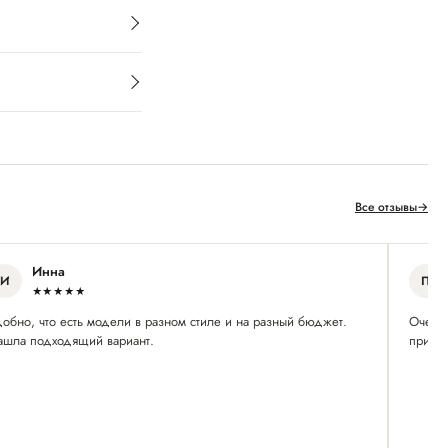
Все отзывы
→
Инна
И
П
★★★★★
добно, что есть модели в разном стиле и на разный бюджет.
Очень 
ашла подходящий вариант.
приятн