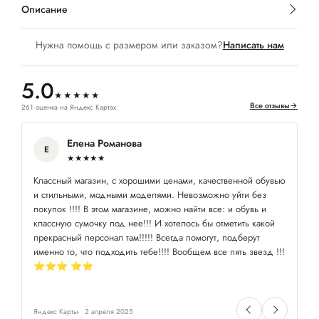
Описание
Нужна помощь с размером или заказом?
Написать нам
5.0
★★★★★
Все отзывы
→
261 оценка на Яндекс Картах
Елена Романова
Е
★★★★★
Классный магазин, с хорошими ценами, качественной обувью
П
и стильными, модными моделями. Невозможно уйти без
по
покупок !!!! В этом магазине, можно найти все: и обувь и
классную сумочку под нее!!! И хотелось бы отметить какой
прекрасный персонал там!!!!! Всегда помогут, подберут
именно то, что подходить тебе!!!! Вообщем все пять звезд !!!
⭐️⭐️⭐️ ⭐️⭐️
Яндекс Карты
2 апреля 2025
Ян