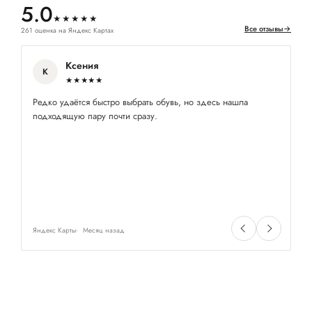
5.0
★★★★★
Все отзывы
→
261 оценка на Яндекс Картах
Ксения
К
★★★★★
Редко удаётся быстро выбрать обувь, но здесь нашла
За
подходящую пару почти сразу.
об
Яндекс Карты
Месяц назад
Ян