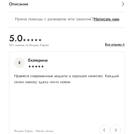
Описание
Нужна помощь с размером или заказом?
Написать нам
5.0
★★★★★
Все отзывы
→
261 оценка на Яндекс Картах
Екатерина
Е
★★★★★
Нравятся современные модели и хорошее качество. Каждый
Вс
сезон нахожу здесь что-то новое.
Ве
Яндекс Карты
Месяц назад
Ян