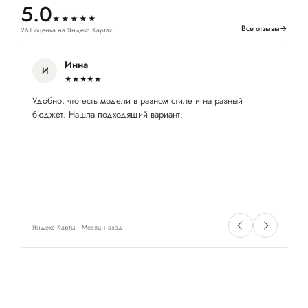
5.0
★★★★★
Все отзывы
→
261 оценка на Яндекс Картах
Инна
И
★★★★★
Удобно, что есть модели в разном стиле и на разный
Ку
бюджет. Нашла подходящий вариант.
по
Яндекс Карты
Месяц назад
Ян