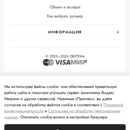
Обмен и возврат
Как выбрать размер
ИНФОРМАЦИЯ
© 2025–2026 ОБУТЕКА
На информационном ресурсе применяются
рекомендательные
технологии
(информационные технологии предоставления
Мы используем файлы cookie: они обеспечивают правильную
информации на основе сбора, систематизации и анализа
работу сайта и помогают улучшать сервис (аналитика Яндекс
сведений, относящихся к предпочтениям пользователей сети
Метрики и других сервисов). Нажимая «Принять», вы даёте
«Интернет», находящихся на территории Российской
согласие на обработку файлов cookie в соответствии с
Политикой
Федерации).
конфиденциальности
и
Согласием на обработку персональных
данных
. Отключить cookie можно в настройках браузера.