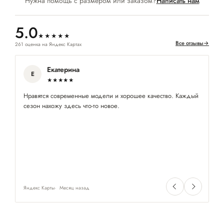
Нужна помощь с размером или заказом?
Написать нам
5.0
★★★★★
Все отзывы
→
261 оценка на Яндекс Картах
Екатерина
Е
★★★★★
Нравятся современные модели и хорошее качество. Каждый
П
сезон нахожу здесь что-то новое.
ра
Яндекс Карты
Месяц назад
Ян