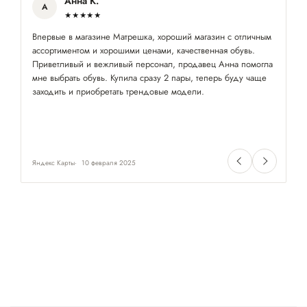
Анна К.
А
★★★★★
Впервые в магазине Матрешка, хороший магазин с отличным
Хо
ассортиментом и хорошими ценами, качественная обувь.
ра
Приветливый и вежливый персонал, продавец Анна помогла
мне выбрать обувь. Купила сразу 2 пары, теперь буду чаще
заходить и приобретать трендовые модели.
Яндекс Карты
10 февраля 2025
Ян