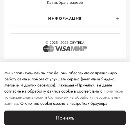
Как выбрать размер
ИНФОРМАЦИЯ
© 2025–2026 ОБУТЕКА
На информационном ресурсе применяются
рекомендательные
технологии
(информационные технологии предоставления
Мы используем файлы cookie: они обеспечивают правильную
информации на основе сбора, систематизации и анализа
работу сайта и помогают улучшать сервис (аналитика Яндекс
сведений, относящихся к предпочтениям пользователей сети
Метрики и других сервисов). Нажимая «Принять», вы даёте
«Интернет», находящихся на территории Российской
согласие на обработку файлов cookie в соответствии с
Политикой
Федерации).
конфиденциальности
и
Согласием на обработку персональных
данных
. Отключить cookie можно в настройках браузера.
Принять
Каталог
Поиск
Корзина
Избранное
Профиль