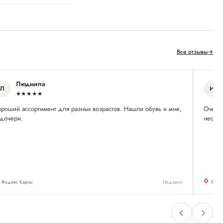
Все отзывы
→
Людмила
Л
И
★★★★★
ороший ассортимент для разных возрастов. Нашли обувь и мне,
Очень 
 дочери.
нескол
Яндекс Карты
Недавно
Янде