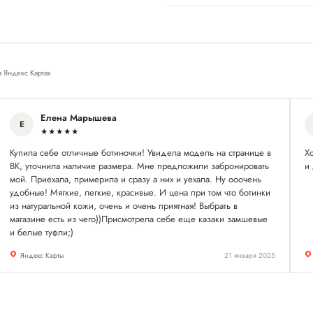
а Яндекс Картах
Елена Марышева
Е
★★★★★
Купила себе отличные ботиночки! Увидела модель на странице в
Х
ВК, уточнила наличие размера. Мне предложили забронировать
и
мой. Приехала, примерила и сразу а них и уехала. Ну ооочень
удобные! Мягкие, легкие, красивые. И цена при том что ботинки
из натуральной кожи, очень и очень приятная! Выбрать в
магазине есть из чего))Присмотрела себе еще казаки замшевые
и белые туфли;)
Яндекс Карты
21 января 2025