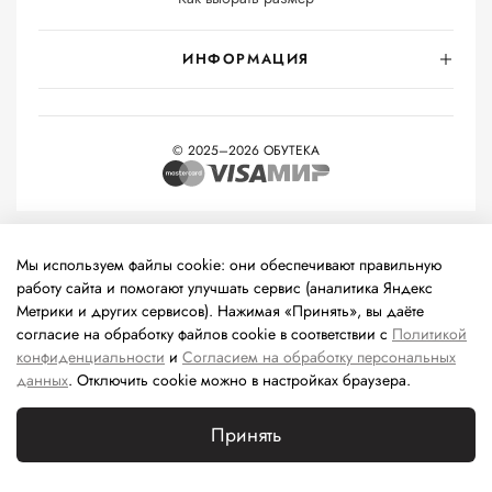
ИНФОРМАЦИЯ
© 2025–2026 ОБУТЕКА
На информационном ресурсе применяются
рекомендательные
технологии
(информационные технологии предоставления
Мы используем файлы cookie: они обеспечивают правильную
информации на основе сбора, систематизации и анализа
работу сайта и помогают улучшать сервис (аналитика Яндекс
сведений, относящихся к предпочтениям пользователей сети
Метрики и других сервисов). Нажимая «Принять», вы даёте
«Интернет», находящихся на территории Российской
согласие на обработку файлов cookie в соответствии с
Политикой
Федерации).
конфиденциальности
и
Согласием на обработку персональных
данных
. Отключить cookie можно в настройках браузера.
Принять
Каталог
Поиск
Корзина
Избранное
Профиль