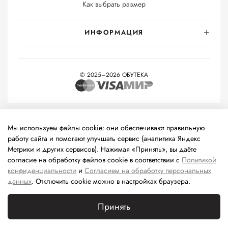
Как выбрать размер
ИНФОРМАЦИЯ
© 2025–2026 ОБУТЕКА
На информационном ресурсе применяются
рекомендательные
технологии
(информационные технологии предоставления
Мы используем файлы cookie: они обеспечивают правильную
информации на основе сбора, систематизации и анализа
работу сайта и помогают улучшать сервис (аналитика Яндекс
сведений, относящихся к предпочтениям пользователей сети
Метрики и других сервисов). Нажимая «Принять», вы даёте
«Интернет», находящихся на территории Российской
согласие на обработку файлов cookie в соответствии с
Политикой
Федерации).
конфиденциальности
и
Согласием на обработку персональных
данных
. Отключить cookie можно в настройках браузера.
Принять
Каталог
Поиск
Корзина
Избранное
Профиль