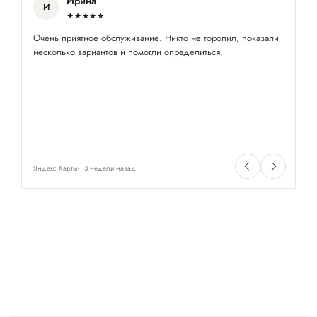
Ирина
И
★★★★★
Очень приятное обслуживание. Никто не торопил, показали
Ку
несколько вариантов и помогли определиться.
ст
за
уе
це
оч
че
ту
Яндекс Карты
3 недели назад
Ян