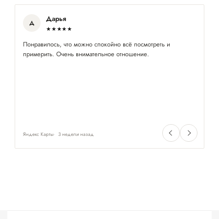
Дарья
Д
★★★★★
Понравилось, что можно спокойно всё посмотреть и
По
примерить. Очень внимательное отношение.
бл
Яндекс Карты
3 недели назад
Ян