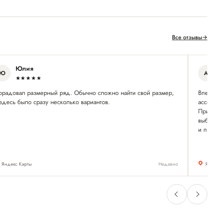
Все отзывы
→
Юлия
Ю
А
★★★★★
орадовал размерный ряд. Обычно сложно найти свой размер,
Впервы
здесь было сразу несколько вариантов.
ассорт
Привет
выбрат
и прио
Яндекс Карты
Недавно
Янде