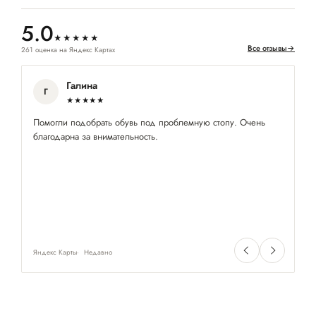
5.0
★★★★★
Все отзывы
→
261 оценка на Яндекс Картах
Галина
Г
★★★★★
Помогли подобрать обувь под проблемную стопу. Очень
Вп
благодарна за внимательность.
ас
Пр
мн
за
Яндекс Карты
Недавно
Ян