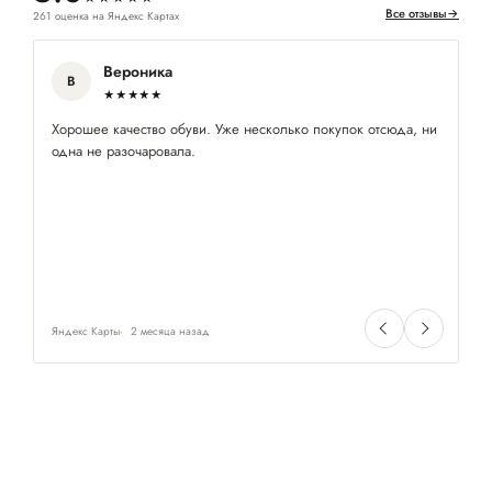
Все отзывы
→
261 оценка на Яндекс Картах
Вероника
В
★★★★★
Хорошее качество обуви. Уже несколько покупок отсюда, ни
Хо
одна не разочаровала.
мн
Яндекс Карты
2 месяца назад
Ян