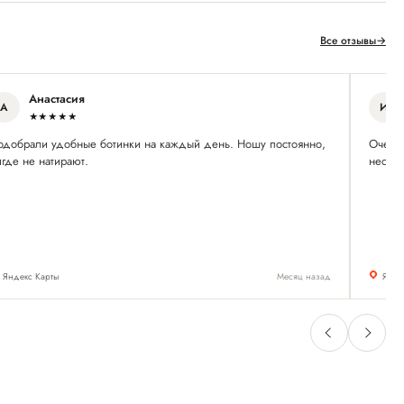
Все отзывы
→
Анастасия
А
И
★★★★★
одобрали удобные ботинки на каждый день. Ношу постоянно,
Очень 
где не натирают.
нескол
Яндекс Карты
Месяц назад
Янде