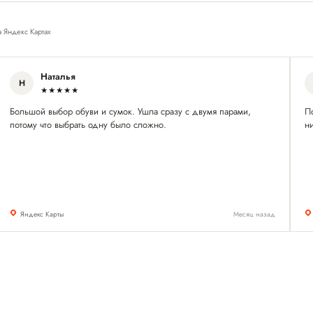
а Яндекс Картах
Наталья
Н
★★★★★
Большой выбор обуви и сумок. Ушла сразу с двумя парами,
П
потому что выбрать одну было сложно.
ни
Яндекс Карты
Месяц назад