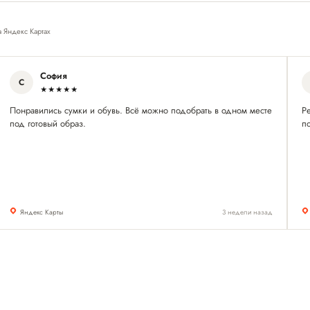
а Яндекс Картах
София
С
★★★★★
Понравились сумки и обувь. Всё можно подобрать в одном месте
Р
под готовый образ.
п
Яндекс Карты
3 недели назад