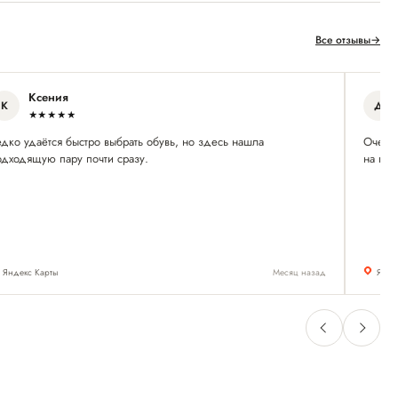
Все отзывы
→
Ксения
К
Д
★★★★★
едко удаётся быстро выбрать обувь, но здесь нашла
Очень 
одходящую пару почти сразу.
на ног
Яндекс Карты
Месяц назад
Янде