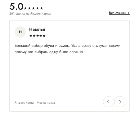
5.0
★★★★★
Все отзывы
→
261 оценка на Яндекс Картах
Наталья
Н
★★★★★
Большой выбор обуви и сумок. Ушла сразу с двумя парами,
Вп
потому что выбрать одну было сложно.
ас
Пр
мн
за
Яндекс Карты
Месяц назад
Ян