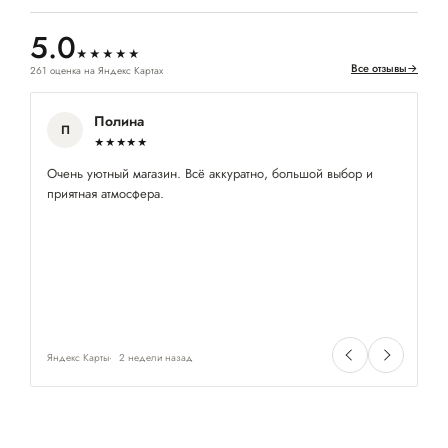
5.0
★★★★★
Все отзывы
→
261 оценка на Яндекс Картах
Полина
П
★★★★★
Очень уютный магазин. Всё аккуратно, большой выбор и
На
приятная атмосфера.
лё
Яндекс Карты
2 недели назад
Ян