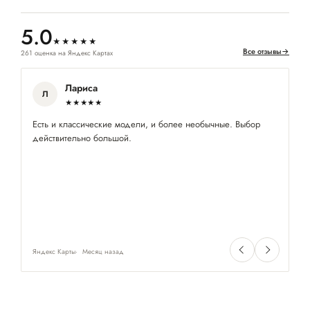
5.0
★★★★★
Все отзывы
→
261 оценка на Яндекс Картах
Лариса
Л
★★★★★
Есть и классические модели, и более необычные. Выбор
Оч
действительно большой.
не
Яндекс Карты
Месяц назад
Ян