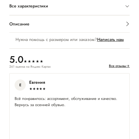
Все характеристики
Описание
Нужна помощь с размером или заказом?
Написать нам
5.0
★★★★★
Все отзывы
→
261 оценка на Яндекс Картах
Евгения
Е
★★★★★
Всё понравилось: ассортимент, обслуживание и качество.
По
Вернусь за осенней обувью.
х