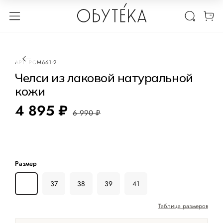
1 / 3
-30%
АРТ.
PCM661-2
Челси из лаковой натуральной
кожи
4 895 ₽
6 990 ₽
Размер
36
37
38
39
41
Таблица размеров