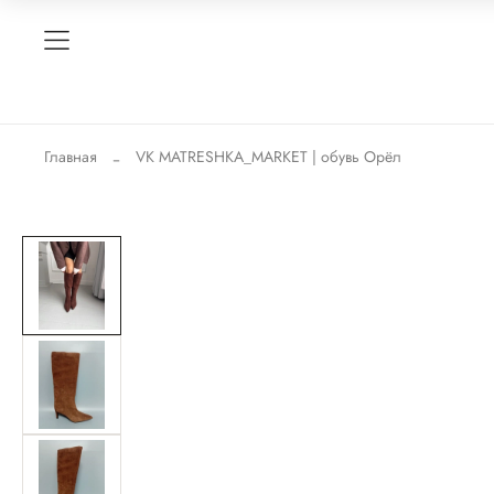
Главная
VK MATRESHKA_MARKET | обувь Орёл
РАЗМЕР 37