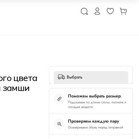
ого цвета
Выбрать
й замши
Поможем выбрать размер
Подскажем по длине стопы, полноте и
посадке модели
Проверяем каждую пару
Осматриваем обувь перед отправкой