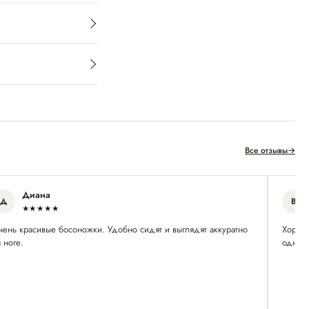
Все отзывы
→
Диана
Д
В
★★★★★
чень красивые босоножки. Удобно сидят и выглядят аккуратно
Хороше
 ноге.
одна н