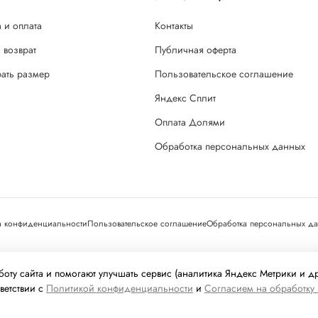
 и оплата
Контакты
 возврат
Публичная оферта
рать размер
Пользовательское соглашение
Яндекс Сплит
Оплата Долями
Обработка персональных данных
а конфиденциальности
Пользовательское соглашение
Обработка персональных д
ехнологии
(информационные технологии предоставления информации н
оту сайта и помогают улучшать сервис (аналитика Яндекс Метрики и д
находящихся на территории Российской Федерации).
ветствии с
Политикой конфиденциальности
и
Согласием на обработку