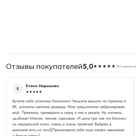
5,0
Отзывы покупателей
★★★★★
261 оценка н
Елена Марышева
Е
★★★★★
Купила себе отличные ботиночки! Увидела модель на странице в
ВК, уточнила наличие размера. Мне предложили забронировать
мой. Приехала, примерила и сразу а них и уехала. Ну ооочень
удобные! Мягкие, легкие, красивые. И цена при том что ботинки
из натуральной кожи, очень и очень приятная! Выбрать в
магазине есть из чего))Присмотрела себе еще казаки замшевые
и белые туфли;)