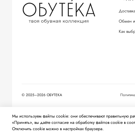
Доставка
Обмен и
Как выб
© 2025–2026 ОБУТЕКА
Политик
На информационном ресурсе применяются
рекомендательные т
Мы используем файлы cookie: они обеспечивают правильную раб
относящихся к предпочтениям пользователей сети «Интернет», 
«Принять», вы даёте согласие на обработку файлов cookie в соот
Отключить cookie можно в настройках браузера.