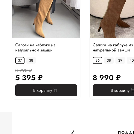
Сапоги на каблуке из
Сапоги на каблуке из
натуральной замши
натуральной замши
37
38
36
38
39
40
8 990 ₽
5 395 ₽
8 990 ₽
В корзину
В корзину
ПОДД