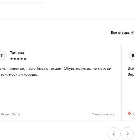
Все отзывы
→
Татьяна
Т
Е
★★★★★
ены приятные, часто бывают акции. Обувь покупаю не первый
Всё по
зон, носится хорошо.
Вернус
Яндекс Карты
2 месяца назад
Янде