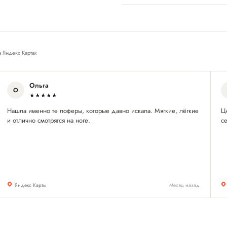
а Яндекс Картах
Ольга
О
★★★★★
Нашла именно те лоферы, которые давно искала. Мягкие, лёгкие
Ц
и отлично смотрятся на ноге.
се
Яндекс Карты
Месяц назад