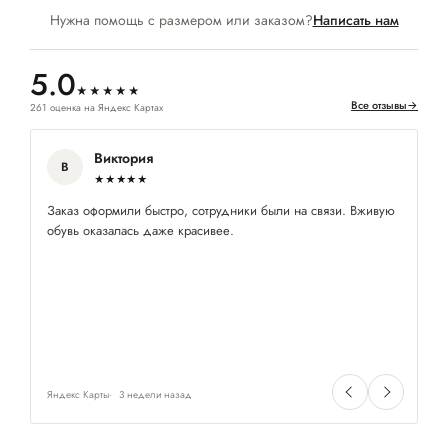
Нужна помощь с размером или заказом?
Написать нам
5.0
★★★★★
Все отзывы
→
261 оценка на Яндекс Картах
Виктория
В
★★★★★
Заказ оформили быстро, сотрудники были на связи. Вживую
Ко
обувь оказалась даже красивее.
пр
Яндекс Карты
3 недели назад
Ян