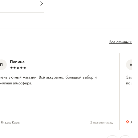
Все отзывы
→
Полина
П
А
★★★★★
чень уютный магазин. Всё аккуратно, большой выбор и
Заказы
иятная атмосфера.
по раз
Яндекс Карты
2 недели назад
Янде