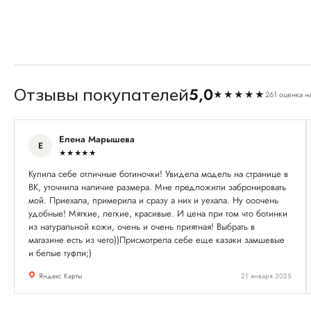
5,0
Отзывы покупателей
★★★★★
261 оценка н
Елена Марышева
Е
★★★★★
Купила себе отличные ботиночки! Увидела модель на странице в
ВК, уточнила наличие размера. Мне предложили забронировать
мой. Приехала, примерила и сразу а них и уехала. Ну ооочень
удобные! Мягкие, легкие, красивые. И цена при том что ботинки
из натуральной кожи, очень и очень приятная! Выбрать в
магазине есть из чего))Присмотрела себе еще казаки замшевые
и белые туфли;)
Яндекс Карты
21 января 2025