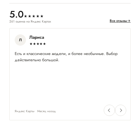
5.0
★★★★★
Все отзывы
→
261 оценка на Яндекс Картах
Лариса
Л
★★★★★
Есть и классические модели, и более необычные. Выбор
За
действительно большой.
по
Яндекс Карты
Месяц назад
Ян