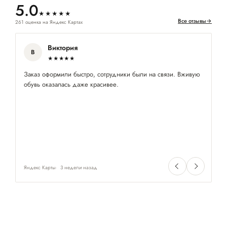
5.0
★★★★★
Все отзывы
→
261 оценка на Яндекс Картах
Виктория
В
★★★★★
Заказ оформили быстро, сотрудники были на связи. Вживую
Хо
обувь оказалась даже красивее.
од
Яндекс Карты
3 недели назад
Ян