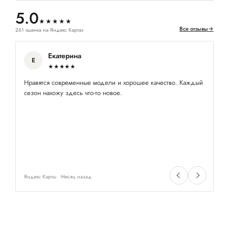
5.0
★★★★★
Все отзывы
→
261 оценка на Яндекс Картах
Екатерина
Е
★★★★★
Нравятся современные модели и хорошее качество. Каждый
Ко
сезон нахожу здесь что-то новое.
пр
Яндекс Карты
Месяц назад
Ян