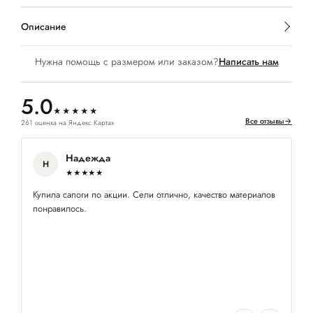
Описание
Нужна помощь с размером или заказом?
Написать нам
5.0
★★★★★
Все отзывы
→
261 оценка на Яндекс Картах
Надежда
Н
★★★★★
Купила сапоги по акции. Сели отлично, качество материалов
На
понравилось.
лё