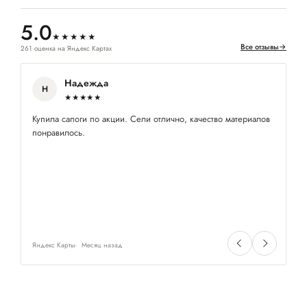
5.0
★★★★★
Все отзывы
→
261 оценка на Яндекс Картах
Надежда
Н
★★★★★
Купила сапоги по акции. Сели отлично, качество материалов
Оч
понравилось.
пр
ра
Яндекс Карты
Месяц назад
Ян