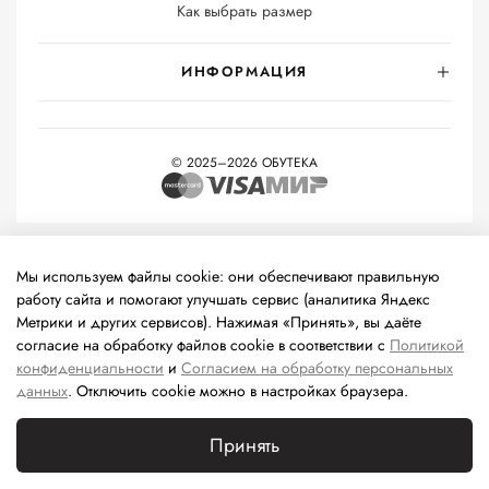
Как выбрать размер
ИНФОРМАЦИЯ
© 2025–2026 ОБУТЕКА
На информационном ресурсе применяются
рекомендательные
технологии
(информационные технологии предоставления
Мы используем файлы cookie: они обеспечивают правильную
информации на основе сбора, систематизации и анализа
работу сайта и помогают улучшать сервис (аналитика Яндекс
сведений, относящихся к предпочтениям пользователей сети
Метрики и других сервисов). Нажимая «Принять», вы даёте
«Интернет», находящихся на территории Российской
согласие на обработку файлов cookie в соответствии с
Политикой
Федерации).
конфиденциальности
и
Согласием на обработку персональных
данных
. Отключить cookie можно в настройках браузера.
Принять
0
Каталог
Поиск
Корзина
Избранное
Профиль