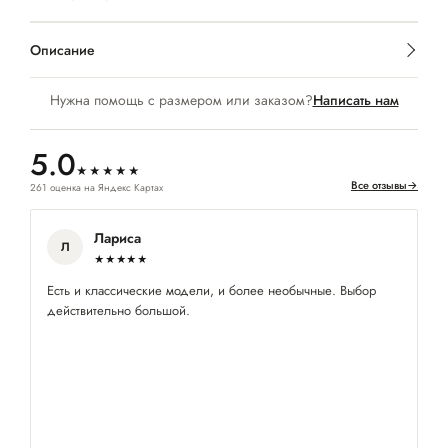
Описание
Нужна помощь с размером или заказом?
Написать нам
5.0
★★★★★
Все отзывы
→
261 оценка на Яндекс Картах
Лариса
Л
★★★★★
Есть и классические модели, и более необычные. Выбор
Ко
действительно большой.
пр