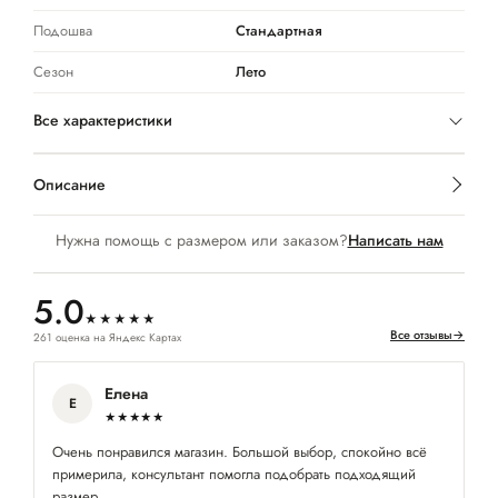
Подошва
Стандартная
Сезон
Лето
Все характеристики
Описание
Нужна помощь с размером или заказом?
Написать нам
5.0
★★★★★
Все отзывы
→
261 оценка на Яндекс Картах
Елена
Е
★★★★★
Очень понравился магазин. Большой выбор, спокойно всё
По
примерила, консультант помогла подобрать подходящий
х
размер.