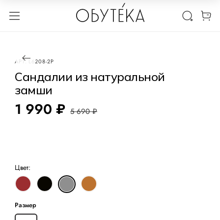
1 / 2
-65%
АРТ.
L6208-2P
Сандалии из натуральной
замши
1 990 ₽
5 690 ₽
Цвет:
Размер