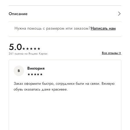
Описание
Нужна помощь с размером или заказом?
Написать нам
5.0
★★★★★
Все отзывы
→
261 оценка на Яндекс Картах
Виктория
В
★★★★★
Заказ оформили быстро, сотрудники были на связи. Вживую
Кл
обувь оказалась даже красивее.
по
ра
су
и