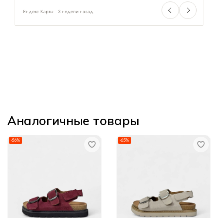
Яндекс Карты
3 недели назад
Ян
Аналогичные товары
-56%
-65%