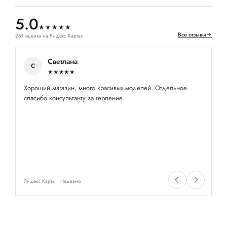
5.0
★★★★★
Все отзывы
→
261 оценка на Яндекс Картах
Светлана
С
★★★★★
Хороший магазин, много красивых моделей. Отдельное
Кл
спасибо консультанту за терпение.
по
ра
су
и
Яндекс Карты
Недавно
Ян