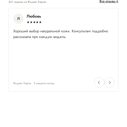
Все отзывы
→
261 оценка на Яндекс Картах
Любовь
Л
★★★★★
Хороший выбор натуральной кожи. Консультант подробно
П
рассказала про каждую модель.
ра
Яндекс Карты
3 недели назад
Ян