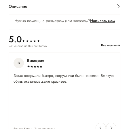
Описание
Нужна помощь с размером или заказом?
Написать нам
5.0
★★★★★
Все отзывы
→
261 оценка на Яндекс Картах
Виктория
В
★★★★★
Заказ оформили быстро, сотрудники были на связи. Вживую
По
обувь оказалась даже красивее.
бл
Яндекс Карты
3 недели назад
Ян