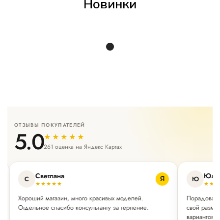
Новинки
ОТЗЫВЫ ПОКУПАТЕЛЕЙ
5.0
★★★★★
261 оценка на Яндекс Картах
Светлана
Юли
С
Ю
Я
★★★★★
★★
Хороший магазин, много красивых моделей.
Порадовал 
Отдельное спасибо консультанту за терпение.
свой разме
вариантов.