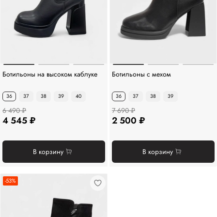
Ботильоны на высоком каблуке
Ботильоны с мехом
36
37
38
39
40
36
37
38
39
6 490 ₽
7 690 ₽
4 545 ₽
2 500 ₽
В корзину
В корзину
-53%